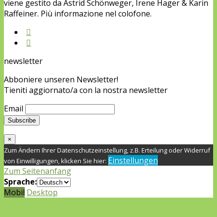
viene gestito da Astrid Schönweger, Irene Hager & Karin
Raffeiner. Più informazione nel colofone.
newsletter
Abboniere unseren Newsletter!
Tieniti aggiornato/a con la nostra newsletter
Email
×
Zum Ändern Ihrer Datenschutzeinstellung, z.B. Erteilung oder Widerruf
Einstellungen
von Einwilligungen, klicken Sie hier:
Zum Seitenanfang
Sprache:
Mobil
Desktop