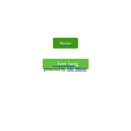
Bücher
...hier lang
powered by
Alte Mühle