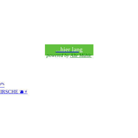
...hier lang
powered by
Alte Mühle
🦳
IRSCHE 🫐⚡