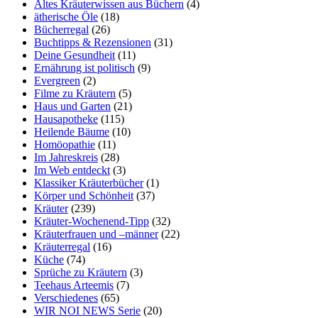
Altes Kräuterwissen aus Büchern
(4)
ätherische Öle
(18)
Bücherregal
(26)
Buchtipps & Rezensionen
(31)
Deine Gesundheit
(11)
Ernährung ist politisch
(9)
Evergreen
(2)
Filme zu Kräutern
(5)
Haus und Garten
(21)
Hausapotheke
(115)
Heilende Bäume
(10)
Homöopathie
(11)
Im Jahreskreis
(28)
Im Web entdeckt
(3)
Klassiker Kräuterbücher
(1)
Körper und Schönheit
(37)
Kräuter
(239)
Kräuter-Wochenend-Tipp
(32)
Kräuterfrauen und –männer
(22)
Kräuterregal
(16)
Küche
(74)
Sprüche zu Kräutern
(3)
Teehaus Arteemis
(7)
Verschiedenes
(65)
WIR NOI NEWS Serie
(20)