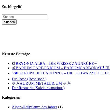
auswählen
Suchbegriff
Neueste Beiträge
🔆BRYONIA ALBA – DIE WEISSE ZAUNRÜBE🔆
👶BARIUM CARBONICUM – BARIUMCARBONAT👨🏻‍
⚡🫐 ATROPA BELLADONNA – DIE SCHWARZE TOLLK
Die Rose (Rosa spec.)
💛🌞AURUM METALLICUM 💛🌞
Der Rosmarin (Salvia rosmarinus)
Kategorien
Alpen-Heilpflanze des Jahres
(1)