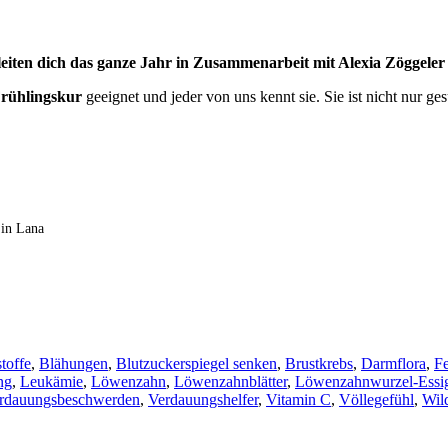
eiten dich das ganze Jahr in Zusammenarbeit mit Alexia Zöggele
 Frühlingskur
geeignet und jeder von uns kennt sie. Sie ist nicht nur g
 in Lana
stoffe
,
Blähungen
,
Blutzuckerspiegel senken
,
Brustkrebs
,
Darmflora
,
Fe
ng
,
Leukämie
,
Löwenzahn
,
Löwenzahnblätter
,
Löwenzahnwurzel-Essi
rdauungsbeschwerden
,
Verdauungshelfer
,
Vitamin C
,
Völlegefühl
,
Wil