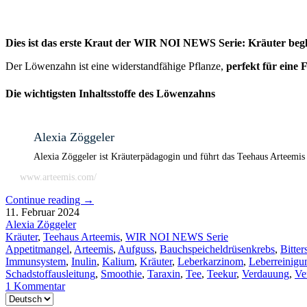
Dies ist das erste Kraut der WIR NOI NEWS Serie: Kräuter begl
Der Löwenzahn ist eine widerstandfähige Pflanze,
perfekt für eine
Die wichtigsten Inhaltsstoffe des Löwenzahns
Alexia Zöggeler
Alexia Zöggeler ist Kräuterpädagogin und führt das Teehaus Arteemis
www.arteemis.com/
Continue reading
→
11. Februar 2024
Alexia Zöggeler
Kräuter
,
Teehaus Arteemis
,
WIR NOI NEWS Serie
Appetitmangel
,
Arteemis
,
Aufguss
,
Bauchspeicheldrüsenkrebs
,
Bitter
Immunsystem
,
Inulin
,
Kalium
,
Kräuter
,
Leberkarzinom
,
Leberreinigu
Schadstoffausleitung
,
Smoothie
,
Taraxin
,
Tee
,
Teekur
,
Verdauung
,
Ve
1 Kommentar
Sprache