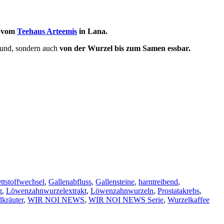
r vom
Teehaus Arteemis
in Lana.
esund, sondern auch
von der Wurzel bis zum Samen essbar.
ttstoffwechsel
,
Gallenabfluss
,
Gallensteine
,
harntreibend
,
g
,
Löwenzahnwurzelextrakt
,
Löwenzahnwurzeln
,
Prostatakrebs
,
dkräuter
,
WIR NOI NEWS
,
WIR NOI NEWS Serie
,
Wurzelkaffee