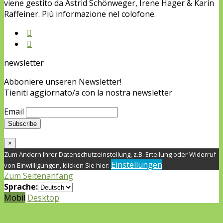
viene gestito da Astrid Schönweger, Irene Hager & Karin
Raffeiner. Più informazione nel colofone.
newsletter
Abboniere unseren Newsletter!
Tieniti aggiornato/a con la nostra newsletter
Email
×
Zum Ändern Ihrer Datenschutzeinstellung, z.B. Erteilung oder Widerruf
Einstellungen
von Einwilligungen, klicken Sie hier:
Zum Seitenanfang
Sprache:
Mobil
Desktop