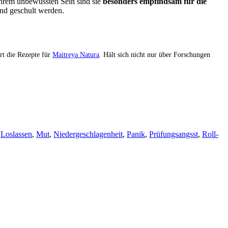
ihrem unbewussten Sein sind sie
besonders empfindsam für die
und geschult werden.
rt die Rezepte für
Maitreya Natura
. Hält sich nicht nur über Forschungen
,
Loslassen
,
Mut
,
Niedergeschlagenheit
,
Panik
,
Prüfungsangsst
,
Roll-