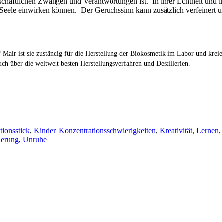
ellschaftlichen Zwängen und Verantwortungen ist. In ihrer Echtheit und 
 Seele einwirken können. Der Geruchssinn kann zusätzlich verfeinert 
Mair ist sie zuständig für die Herstellung der Biokosmetik im Labor und kreie
h über die weltweit besten Herstellungsverfahren und Destillerien.
tionsstick
,
Kinder
,
Konzentrationsschwierigkeiten
,
Kreativität
,
Lernen
derung
,
Unruhe