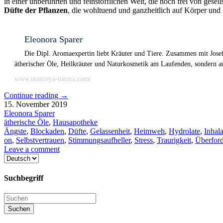
in einer unberührten und feinstofflichen Welt, die noch frei von ges
Düfte der Pflanzen
, die wohltuend und ganzheitlich auf Körper und
Eleonora Sparer
Die Dipl. Aromaexpertin liebt Kräuter und Tiere. Zusammen mit Josef 
ätherischer Öle, Heilkräuter und Naturkosmetik am Laufenden, sondern auc
www.maitreya-natura.com/
Continue reading
→
15. November 2019
Eleonora Sparer
ätherische Öle
,
Hausapotheke
Ängste
,
Blockaden
,
Düfte
,
Gelassenheit
,
Heimweh
,
Hydrolate
,
Inhala
on
,
Selbstvertrauen
,
Stimmungsaufheller
,
Stress
,
Traurigkeit
,
Überfor
Leave a comment
Sprache
auswählen
Suchbegriff