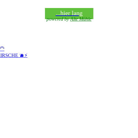
...hier lang
powered by
Alte Mühle
🦳
IRSCHE 🫐⚡