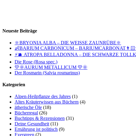
Neueste Beiträge
🔆BRYONIA ALBA – DIE WEISSE ZAUNRÜBE🔆
👶BARIUM CARBONICUM – BARIUMCARBONAT👨🏻‍
⚡🫐 ATROPA BELLADONNA – DIE SCHWARZE TOLLK
Die Rose (Rosa spec.)
💛🌞AURUM METALLICUM 💛🌞
Der Rosmarin (Salvia rosmarinus)
Kategorien
Alpen-Heilpflanze des Jahres
(1)
Altes Kräuterwissen aus Büchern
(4)
ätherische Öle
(18)
Bücherregal
(26)
Buchtipps & Rezensionen
(31)
Deine Gesundheit
(11)
Ernährung ist politisch
(9)
Evergreen
(2)