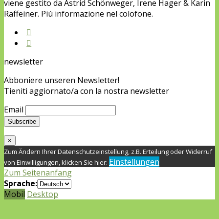
viene gestito da Astrid Schönweger, Irene Hager & Karin
Raffeiner. Più informazione nel colofone.
newsletter
Abboniere unseren Newsletter!
Tieniti aggiornato/a con la nostra newsletter
Email
×
Zum Ändern Ihrer Datenschutzeinstellung, z.B. Erteilung oder Widerruf
Einstellungen
von Einwilligungen, klicken Sie hier:
Zum Seitenanfang
Sprache:
Mobil
Desktop