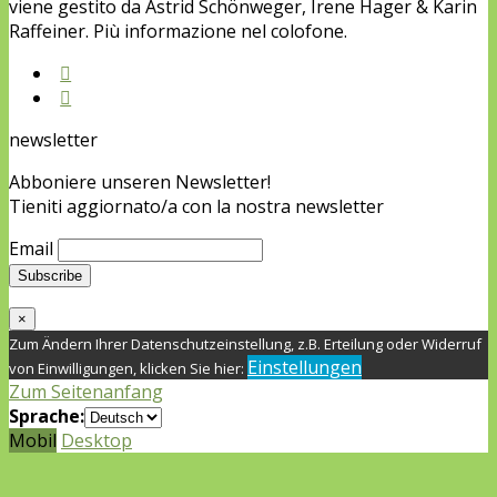
viene gestito da Astrid Schönweger, Irene Hager & Karin
Raffeiner. Più informazione nel colofone.
newsletter
Abboniere unseren Newsletter!
Tieniti aggiornato/a con la nostra newsletter
Email
×
Zum Ändern Ihrer Datenschutzeinstellung, z.B. Erteilung oder Widerruf
Einstellungen
von Einwilligungen, klicken Sie hier:
Zum Seitenanfang
Sprache:
Mobil
Desktop