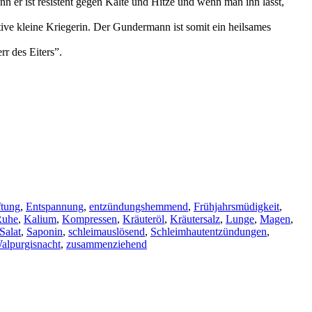
enn er ist resistent gegen Kälte und Hitze und wenn man ihn lässt,
 kleine Kriegerin. Der Gundermann ist somit ein heilsames
r des Eiters”.
ftung
,
Entspannung
,
entzündungshemmend
,
Frühjahrsmüdigkeit
,
Ruhe
,
Kalium
,
Kompressen
,
Kräuteröl
,
Kräutersalz
,
Lunge
,
Magen
,
Salat
,
Saponin
,
schleimauslösend
,
Schleimhautentzündungen
,
alpurgisnacht
,
zusammenziehend