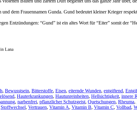
s violetten Blüten und zartem Duft begleitet uns das ganze Jahr über, d
d dem Frauennamen Gunda. Gund bedeutet kleiner Krieger respektive
n Entzündungen: “Gund” ist ein altes Wort für “Eiter” somit der “Her
 in Lana
ch
,
Bewusstsein
,
Bitterstoffe
,
Eisen
,
eiternde Wunden
,
entgiftend
,
Entgi
elösend
,
Hauterkrankungen
,
Hautunreinheiten
,
Hellsichtigkeit
,
innere 
pannung
,
narbenfrei
,
pflanzlicher Schutzgeist
,
Quetschungen
,
Rheuma
,
,
Stoffwechsel
,
Vertrauen
,
Vitamin A
,
Vitamin B
,
Vitamin C
,
Vollbad
,
W