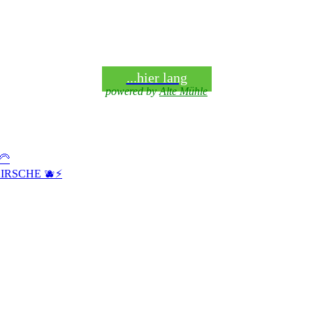
...hier lang
powered by
Alte Mühle
🦳
IRSCHE 🫐⚡