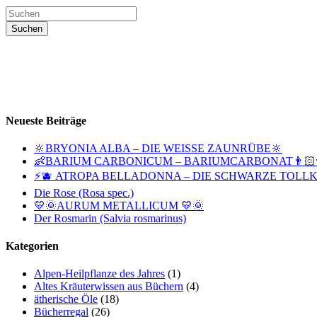
Neueste Beiträge
🔆BRYONIA ALBA – DIE WEISSE ZAUNRÜBE🔆
👶BARIUM CARBONICUM – BARIUMCARBONAT👨🏻‍
⚡🫐 ATROPA BELLADONNA – DIE SCHWARZE TOLLK
Die Rose (Rosa spec.)
💛🌞AURUM METALLICUM 💛🌞
Der Rosmarin (Salvia rosmarinus)
Kategorien
Alpen-Heilpflanze des Jahres
(1)
Altes Kräuterwissen aus Büchern
(4)
ätherische Öle
(18)
Bücherregal
(26)