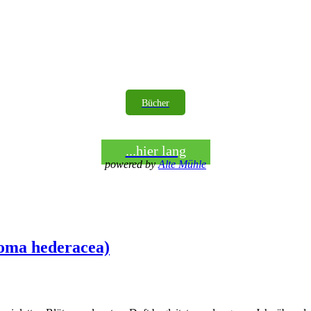
Bücher
...hier lang
powered by
Alte Mühle
oma hederacea)