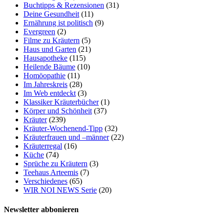
Buchtipps & Rezensionen
(31)
Deine Gesundheit
(11)
Ernährung ist politisch
(9)
Evergreen
(2)
Filme zu Kräutern
(5)
Haus und Garten
(21)
Hausapotheke
(115)
Heilende Bäume
(10)
Homöopathie
(11)
Im Jahreskreis
(28)
Im Web entdeckt
(3)
Klassiker Kräuterbücher
(1)
Körper und Schönheit
(37)
Kräuter
(239)
Kräuter-Wochenend-Tipp
(32)
Kräuterfrauen und –männer
(22)
Kräuterregal
(16)
Küche
(74)
Sprüche zu Kräutern
(3)
Teehaus Arteemis
(7)
Verschiedenes
(65)
WIR NOI NEWS Serie
(20)
Newsletter abbonieren