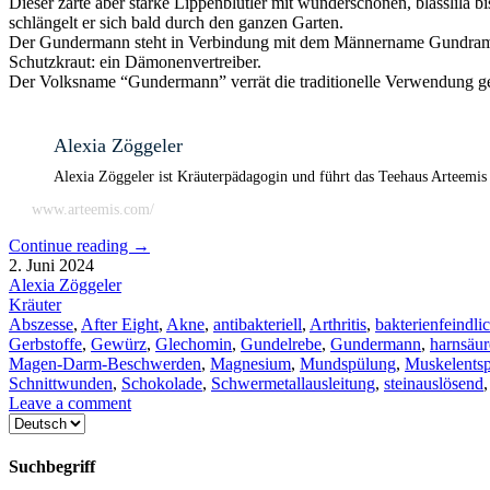
Dieser zarte aber starke Lippenblütler mit wunderschönen, blasslila bi
schlängelt er sich bald durch den ganzen Garten.
Der Gundermann steht in Verbindung mit dem Männername Gundram un
Schutzkraut: ein Dämonenvertreiber.
Der Volksname “Gundermann” verrät die traditionelle Verwendung gege
Alexia Zöggeler
Alexia Zöggeler ist Kräuterpädagogin und führt das Teehaus Arteemis
www.arteemis.com/
Continue reading
→
2. Juni 2024
Alexia Zöggeler
Kräuter
Abszesse
,
After Eight
,
Akne
,
antibakteriell
,
Arthritis
,
bakterienfeindli
Gerbstoffe
,
Gewürz
,
Glechomin
,
Gundelrebe
,
Gundermann
,
harnsäur
Magen-Darm-Beschwerden
,
Magnesium
,
Mundspülung
,
Muskelents
Schnittwunden
,
Schokolade
,
Schwermetallausleitung
,
steinauslösend
Leave a comment
Sprache
auswählen
Suchbegriff