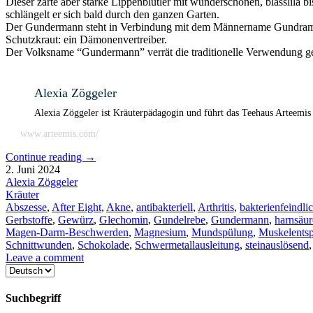
Dieser zarte aber starke Lippenblütler mit wunderschönen, blasslila bi
schlängelt er sich bald durch den ganzen Garten.
Der Gundermann steht in Verbindung mit dem Männername Gundram un
Schutzkraut: ein Dämonenvertreiber.
Der Volksname “Gundermann” verrät die traditionelle Verwendung gege
Alexia Zöggeler
Alexia Zöggeler ist Kräuterpädagogin und führt das Teehaus Arteemis
www.arteemis.com/
Continue reading
→
2. Juni 2024
Alexia Zöggeler
Kräuter
Abszesse
,
After Eight
,
Akne
,
antibakteriell
,
Arthritis
,
bakterienfeindli
Gerbstoffe
,
Gewürz
,
Glechomin
,
Gundelrebe
,
Gundermann
,
harnsäur
Magen-Darm-Beschwerden
,
Magnesium
,
Mundspülung
,
Muskelents
Schnittwunden
,
Schokolade
,
Schwermetallausleitung
,
steinauslösend
Leave a comment
Sprache
auswählen
Suchbegriff