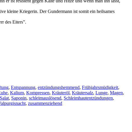
enn er ist resistent gegen Kälte und Hitze und wenn man ihn lässt,
 kleine Kriegerin. Der Gundermann ist somit ein heilsames
r des Eiters”.
ftung
,
Entspannung
,
entzündungshemmend
,
Frühjahrsmüdigkeit
,
Ruhe
,
Kalium
,
Kompressen
,
Kräuteröl
,
Kräutersalz
,
Lunge
,
Magen
,
Salat
,
Saponin
,
schleimauslösend
,
Schleimhautentzündungen
,
alpurgisnacht
,
zusammenziehend