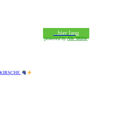
...hier lang
powered by
Alte Mühle
LKIRSCHE