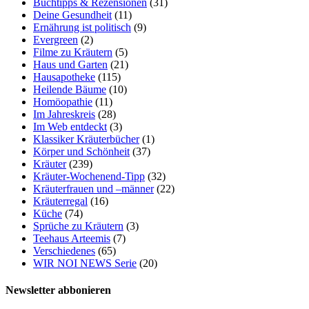
Buchtipps & Rezensionen
(31)
Deine Gesundheit
(11)
Ernährung ist politisch
(9)
Evergreen
(2)
Filme zu Kräutern
(5)
Haus und Garten
(21)
Hausapotheke
(115)
Heilende Bäume
(10)
Homöopathie
(11)
Im Jahreskreis
(28)
Im Web entdeckt
(3)
Klassiker Kräuterbücher
(1)
Körper und Schönheit
(37)
Kräuter
(239)
Kräuter-Wochenend-Tipp
(32)
Kräuterfrauen und –männer
(22)
Kräuterregal
(16)
Küche
(74)
Sprüche zu Kräutern
(3)
Teehaus Arteemis
(7)
Verschiedenes
(65)
WIR NOI NEWS Serie
(20)
Newsletter abbonieren