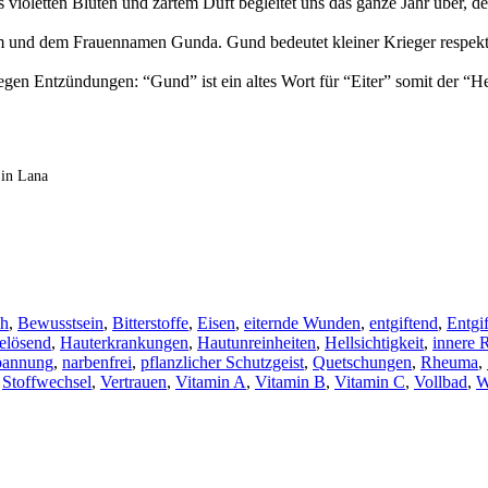
s violetten Blüten und zartem Duft begleitet uns das ganze Jahr über, d
d dem Frauennamen Gunda. Gund bedeutet kleiner Krieger respektive
n Entzündungen: “Gund” ist ein altes Wort für “Eiter” somit der “Her
 in Lana
ch
,
Bewusstsein
,
Bitterstoffe
,
Eisen
,
eiternde Wunden
,
entgiftend
,
Entgi
elösend
,
Hauterkrankungen
,
Hautunreinheiten
,
Hellsichtigkeit
,
innere 
pannung
,
narbenfrei
,
pflanzlicher Schutzgeist
,
Quetschungen
,
Rheuma
,
,
Stoffwechsel
,
Vertrauen
,
Vitamin A
,
Vitamin B
,
Vitamin C
,
Vollbad
,
W