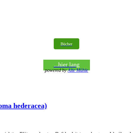
Bücher
...hier lang
powered by
Alte Mühle
oma hederacea)