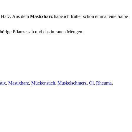
es Harz. Aus dem
Mastixharz
habe ich früher schon einmal eine Salbe
ehörige Pflanze sah und das in rauen Mengen.
tix
,
Mastixharz
,
Mückenstich
,
Muskelschmerz
,
Öl
,
Rheuma
,