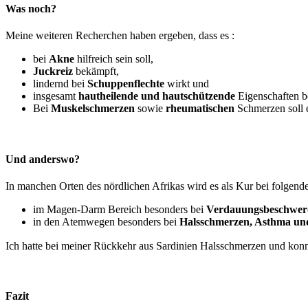
Was noch?
Meine weiteren Recherchen haben ergeben, dass es :
bei
Akne
hilfreich sein soll,
Juckreiz
bekämpft,
lindernd bei
Schuppenflechte
wirkt und
insgesamt
hautheilende und hautschützende
Eigenschaften be
Bei
Muskelschmerzen
sowie
rheumatischen
Schmerzen soll e
Und anderswo?
In manchen Orten des nördlichen Afrikas wird es als Kur bei folge
im Magen-Darm Bereich besonders bei
Verdauungsbeschwer
in den Atemwegen besonders bei
Halsschmerzen, Asthma un
Ich hatte bei meiner Rückkehr aus Sardinien Halsschmerzen und konn
Fazit