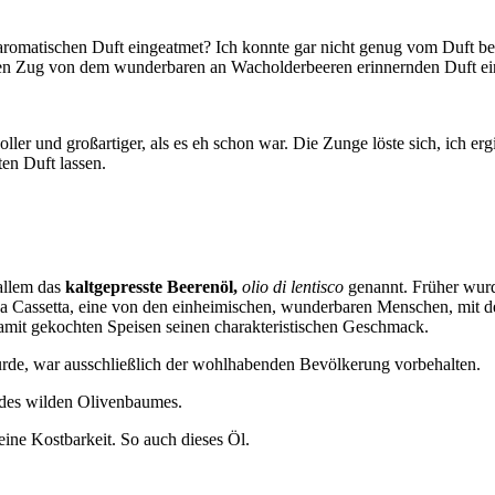
 aromatischen Duft eingeatmet? Ich konnte gar nicht genug vom Duft b
efen Zug von dem wunderbaren an Wacholderbeeren erinnernden Duft ei
er und großartiger, als es eh schon war. Die Zunge löste sich, ich er
en Duft lassen.
 allem das
kaltgepresste Beerenöl,
olio di lentisco
genannt. Früher wurd
isa Cassetta, eine von den einheimischen, wunderbaren Menschen, mit d
amit gekochten Speisen seinen charakteristischen Geschmack.
wurde, war ausschließlich der wohlhabenden Bevölkerung vorbehalten.
e des wilden Olivenbaumes.
 eine Kostbarkeit. So auch dieses Öl.