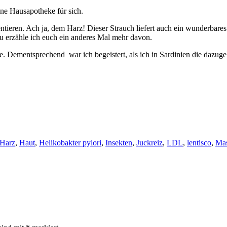
ine Hausapotheke für sich.
ntieren. Ach ja, dem Harz! Dieser Strauch liefert auch ein wunderbar
u erzähle ich euch ein anderes Mal mehr davon.
e. Dementsprechend war ich begeistert, als ich in Sardinien die dazug
Harz
,
Haut
,
Helikobakter pylori
,
Insekten
,
Juckreiz
,
LDL
,
lentisco
,
Mas