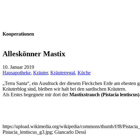
Kooperationen
Alleskönner Mastix
10. Januar 2019
Hausapotheke
,
Kräuter
,
Kräuterregal
,
Küche
„Terra Santa“, ein Ausdruck der diesem Fleckchen Erde am ehesten ge
Kräuterblog sind, bleiben wir halt bei den sardischen Kräutern.
Als Erstes begegnete mir dort der
Mastixstrauch (Pistacia lentiscus)
https://upload.wikimedia.org/wikipedia/commons/thumb/f/f8/Pistacia
Pistacia_lentiscus_g3.jpg; Giancarlo Dessì