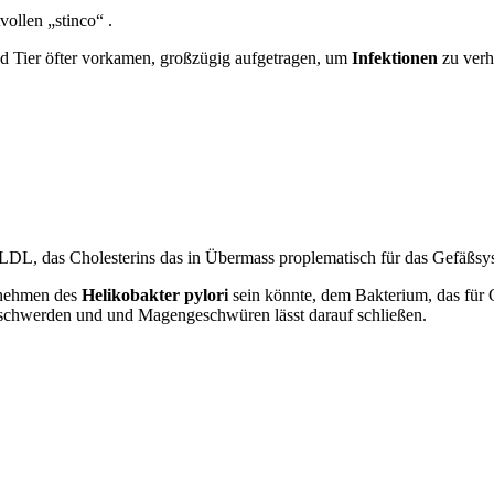
ollen „stinco“ .
d Tier öfter vorkamen, großzügig aufgetragen, um
Infektionen
zu verh
 LDL, das Cholesterins das in Übermass proplematisch für das Gefäßsys
ndnehmen des
Helikobakter pylori
sein könnte, dem Bakterium, das für
beschwerden und und Magengeschwüren lässt darauf schließen.