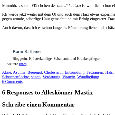
Mmmhh… so ein Fläschchen des
olio di lentisco
ist wahrlich schon e
Ich werde jetzt weiter mit dem Öl und auch dem Harz etwas experime
gegen wunde, schorfige Haut gemacht und mit Erfolg eingesetzt. Daz
Auch davon, dass ich es schon lange als Räucherung liebe und schätz
Karin Raffeiner
Bloggerin, Kräuterkundige, Schamanin und Krankenpflegerin
weitere
Infos
Akne
,
Asthma
,
Beerenöl
,
Cholesterin
,
Entzündung
,
Fettsäuren
,
Hals
,
Schuppenflechte
,
stinco
,
Verdauung
,
Vitamin
,
Wundheilung
6 Comments
6 Responses to Alleskönner Mastix
Schreibe einen Kommentar