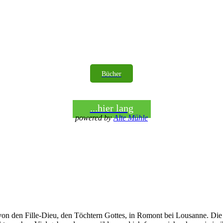
Bücher
...hier lang
powered by
Alte Mühle
n den Fille-Dieu, den Töchtern Gottes, in Romont bei Lousanne. Die g