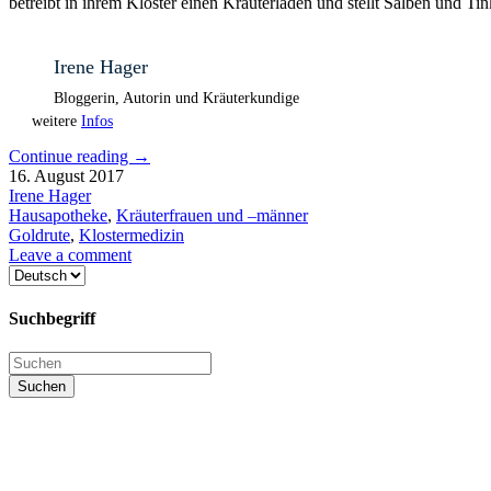
betreibt in ihrem Kloster einen Kräuterladen und stellt Salben und Ti
Irene Hager
Bloggerin, Autorin und Kräuterkundige
weitere
Infos
Continue reading
→
16. August 2017
Irene Hager
Hausapotheke
,
Kräuterfrauen und –männer
Goldrute
,
Klostermedizin
Leave a comment
Sprache
auswählen
Suchbegriff