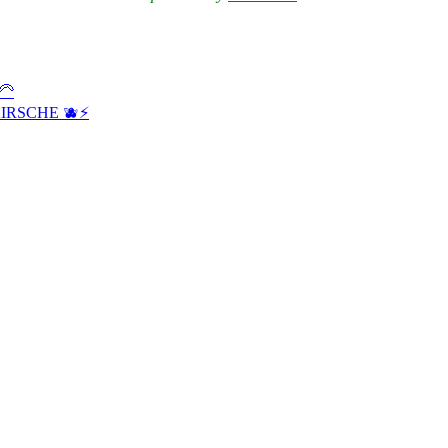
🦳
IRSCHE 🫐⚡