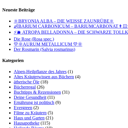
Neueste Beiträge
🔆BRYONIA ALBA – DIE WEISSE ZAUNRÜBE🔆
👶BARIUM CARBONICUM – BARIUMCARBONAT👨🏻‍
⚡🫐 ATROPA BELLADONNA – DIE SCHWARZE TOLLK
Die Rose (Rosa spec.)
💛🌞AURUM METALLICUM 💛🌞
Der Rosmarin (Salvia rosmarinus)
Kategorien
Alpen-Heilpflanze des Jahres
(1)
Altes Kräuterwissen aus Büchern
(4)
ätherische Öle
(18)
Bücherregal
(26)
Buchtipps & Rezensionen
(31)
Deine Gesundheit
(11)
Ernährung ist politisch
(9)
Evergreen
(2)
Filme zu Kräutern
(5)
Haus und Garten
(21)
Hausapotheke
(115)