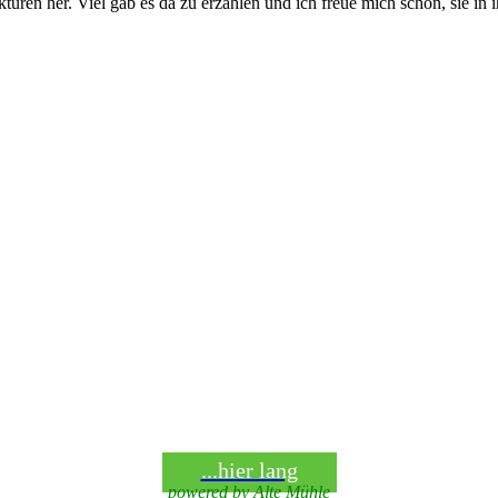
nkturen her. Viel gab es da zu erzählen und ich freue mich schon, sie i
...hier lang
powered by
Alte Mühle