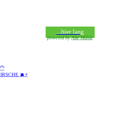
...hier lang
powered by
Alte Mühle
🦳
IRSCHE 🫐⚡