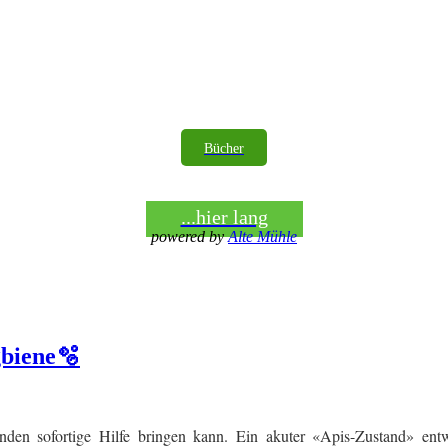
Bücher
...hier lang
powered by
Alte Mühle
biene🫧
änden sofortige Hilfe bringen kann. Ein akuter «Apis-Zustand» ent