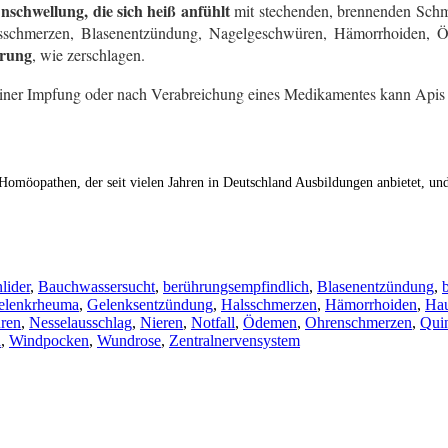
schwellung, die sich heiß anfühlt
mit stechenden, brennenden Schme
lsschmerzen, Blasenentzündung, Nagelgeschwüren, Hämorrhoiden, Öd
hrung
, wie zerschlagen.
einer Impfung oder nach Verabreichung eines Medikamentes kann Apis l
Homöopathen, der seit vielen Jahren in Deutschland Ausbildungen anbietet, un
lider
,
Bauchwassersucht
,
berührungsempfindlich
,
Blasenentzündung
,
elenkrheuma
,
Gelenksentzündung
,
Halsschmerzen
,
Hämorrhoiden
,
Ha
ren
,
Nesselausschlag
,
Nieren
,
Notfall
,
Ödemen
,
Ohrenschmerzen
,
Qui
a
,
Windpocken
,
Wundrose
,
Zentralnervensystem