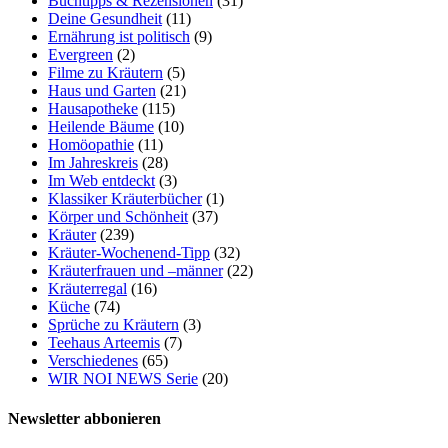
Buchtipps & Rezensionen
(31)
Deine Gesundheit
(11)
Ernährung ist politisch
(9)
Evergreen
(2)
Filme zu Kräutern
(5)
Haus und Garten
(21)
Hausapotheke
(115)
Heilende Bäume
(10)
Homöopathie
(11)
Im Jahreskreis
(28)
Im Web entdeckt
(3)
Klassiker Kräuterbücher
(1)
Körper und Schönheit
(37)
Kräuter
(239)
Kräuter-Wochenend-Tipp
(32)
Kräuterfrauen und –männer
(22)
Kräuterregal
(16)
Küche
(74)
Sprüche zu Kräutern
(3)
Teehaus Arteemis
(7)
Verschiedenes
(65)
WIR NOI NEWS Serie
(20)
Newsletter abbonieren