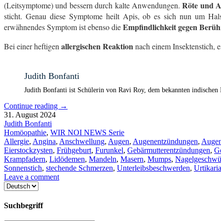
Röte und An
(Leitsymptome) und bessern durch kalte Anwendungen.
sticht. Genau diese Symptome heilt Apis, ob es sich nun um Ha
Empfindlichkeit gegen Berü
erwähnendes Symptom ist ebenso die
allergischen Reaktion
Bei einer heftigen
nach einem Insektenstich, 
Judith Bonfanti
Judith Bonfanti ist Schülerin von Ravi Roy, dem bekannten indischen 
Continue reading
→
31. August 2024
Judith Bonfanti
Homöopathie
,
WIR NOI NEWS Serie
Allergie
,
Angina
,
Anschwellung
,
Augen
,
Augenentzündungen
,
Augen
Eierstockzysten
,
Frühgeburt
,
Furunkel
,
Gebärmutterentzündungen
,
G
Krampfadern
,
Lidödemen
,
Mandeln
,
Masern
,
Mumps
,
Nagelgeschwü
Sonnenstich
,
stechende Schmerzen
,
Unterleibsbeschwerden
,
Urtikari
Leave a comment
Sprache
auswählen
Suchbegriff