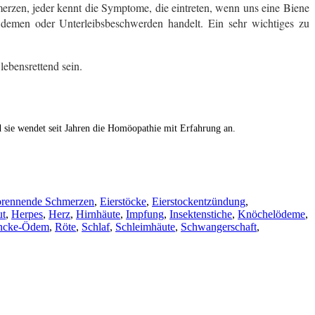
rzen, jeder kennt die Symptome, die eintreten, wenn uns eine Biene
emen oder Unterleibsbeschwerden handelt. Ein sehr wichtiges zu
ebensrettend sein.
d sie wendet seit Jahren die Homöopathie mit Erfahrung an.
brennende Schmerzen
,
Eierstöcke
,
Eierstockentzündung
,
ut
,
Herpes
,
Herz
,
Hirnhäute
,
Impfung
,
Insektenstiche
,
Knöchelödeme
,
ncke-Ödem
,
Röte
,
Schlaf
,
Schleimhäute
,
Schwangerschaft
,