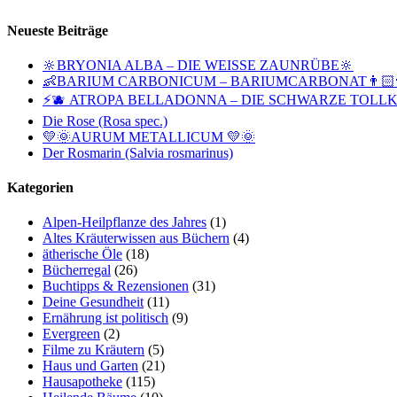
Neueste Beiträge
🔆BRYONIA ALBA – DIE WEISSE ZAUNRÜBE🔆
👶BARIUM CARBONICUM – BARIUMCARBONAT👨🏻‍
⚡🫐 ATROPA BELLADONNA – DIE SCHWARZE TOLLK
Die Rose (Rosa spec.)
💛🌞AURUM METALLICUM 💛🌞
Der Rosmarin (Salvia rosmarinus)
Kategorien
Alpen-Heilpflanze des Jahres
(1)
Altes Kräuterwissen aus Büchern
(4)
ätherische Öle
(18)
Bücherregal
(26)
Buchtipps & Rezensionen
(31)
Deine Gesundheit
(11)
Ernährung ist politisch
(9)
Evergreen
(2)
Filme zu Kräutern
(5)
Haus und Garten
(21)
Hausapotheke
(115)