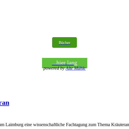
Bücher
...hier lang
powered by
Alte Mühle
ran
ntrum Laimburg eine wissenschaftliche Fachtagung zum Thema Kräutera