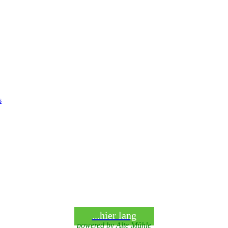
s
...hier lang
powered by
Alte Mühle