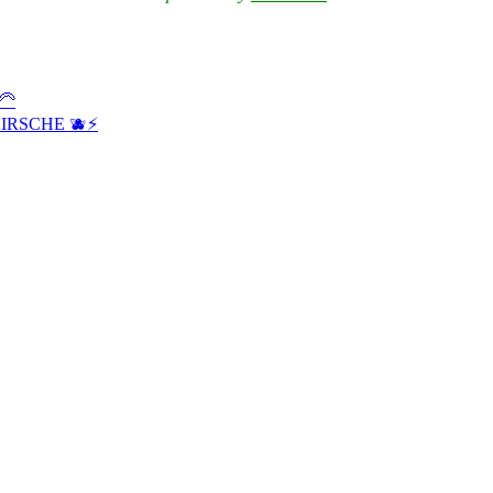
🦳
IRSCHE 🫐⚡