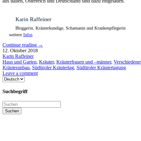
aus Italien, Österreich und Deutschland sind dazu eingeladen.
Karin Raffeiner
Bloggerin, Kräuterkundige, Schamanin und Krankenpflegerin
weitere
Infos
Continue reading
→
12. Oktober 2018
Karin Raffeiner
Haus und Garten
,
Kräuter
,
Kräuterfrauen und –männer
,
Verschiedene
Kräuteranbau
,
Südtiroler Kräutertag
,
Südtiroler Kräutertagung
Leave a comment
Sprache
auswählen
Suchbegriff