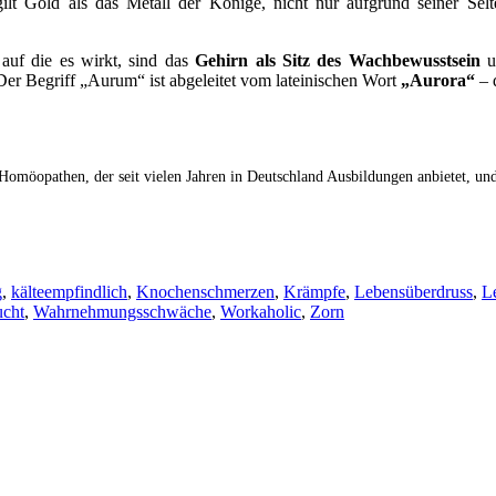
 gilt Gold als das Metall der Könige, nicht nur aufgrund seiner Se
auf die es wirkt, sind das
Gehirn als Sitz des Wachbewusstsein
u
 Der Begriff „Aurum“ ist abgeleitet vom lateinischen Wort
„Aurora“
– 
Homöopathen, der seit vielen Jahren in Deutschland Ausbildungen anbietet, un
g
,
kälteempfindlich
,
Knochenschmerzen
,
Krämpfe
,
Lebensüberdruss
,
L
ucht
,
Wahrnehmungsschwäche
,
Workaholic
,
Zorn