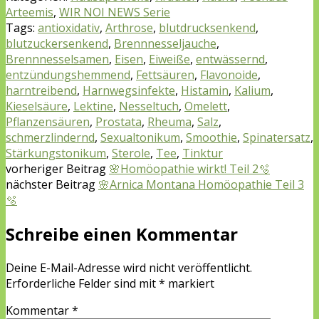
Arteemis
,
WIR NOI NEWS Serie
Tags:
antioxidativ
,
Arthrose
,
blutdrucksenkend
,
blutzuckersenkend
,
Brennnesseljauche
,
Brennnesselsamen
,
Eisen
,
Eiweiße
,
entwässernd
,
entzündungshemmend
,
Fettsäuren
,
Flavonoide
,
harntreibend
,
Harnwegsinfekte
,
Histamin
,
Kalium
,
Kieselsäure
,
Lektine
,
Nesseltuch
,
Omelett
,
Pflanzensäuren
,
Prostata
,
Rheuma
,
Salz
,
schmerzlindernd
,
Sexualtonikum
,
Smoothie
,
Spinatersatz
,
Stärkungstonikum
,
Sterole
,
Tee
,
Tinktur
vorheriger Beitrag
🌸Homöopathie wirkt! Teil 2🫧
nächster Beitrag
🌸Arnica Montana Homöopathie Teil 3
🫧
Schreibe einen Kommentar
Deine E-Mail-Adresse wird nicht veröffentlicht.
Erforderliche Felder sind mit
*
markiert
Kommentar
*