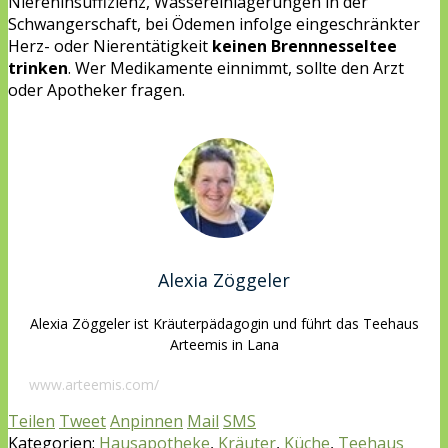
Niereninsuffizienz, Wassereinlagerungen in der
Schwangerschaft, bei Ödemen infolge eingeschränkter
Herz- oder Nierentätigkeit
keinen Brennnesseltee
trinken
. Wer Medikamente einnimmt, sollte den Arzt
oder Apotheker fragen.
Alexia Zöggeler
Alexia Zöggeler ist Kräuterpädagogin und führt das Teehaus
Arteemis in Lana
www.arteemis.com/
Teilen
Tweet
Anpinnen
Mail
SMS
Kategorien:
Hausapotheke
,
Kräuter
,
Küche
,
Teehaus