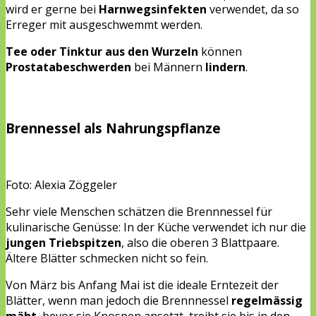
wird er gerne bei
Harnwegsinfekten
verwendet, da so
Erreger mit ausgeschwemmt werden.
Tee oder Tinktur aus den Wurzeln
können
Prostatabeschwerden
bei Männern
lindern
.
Brennessel als Nahrungspflanze
Foto: Alexia Zöggeler
Sehr viele Menschen schätzen die Brennnessel für
kulinarische Genüsse: In der Küche verwendet ich nur die
jungen Triebspitzen
, also die oberen 3 Blattpaare.
Ältere Blätter schmecken nicht so fein.
Von März bis Anfang Mai ist die ideale Erntezeit der
Blätter, wenn man jedoch die Brennnessel
regelmässig
mäht
, bevor sie Knospen ansetzt, treibt sie bis in den