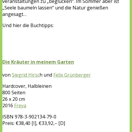
veranstaltungen zu „beglücken“. Im Sommer aber ist
„Seele baumeln lassen“ und die Natur genießen
angesagt…
Und hier die Buchtipps:
Die Kräuter in meinem Garten
von
Siegrid Hirsc
h und
Felix Grünberger
Hardcover, Halbleinen
800 Seiten
26 x 20 cm
2016
Freya
ISBN
978-3-902134-79-0
Preis: €38,40 [I], €33,92,– [D]