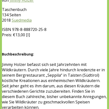
von
Jimmy Holzer
Taschenbuch
134 Seiten
2018
Suedmedia
ISBN
978-8-888720-25-8
Preis: €13,00 [I]
Buchbeschreibung:
Jimmy Holzer befasst sich seit Jahrzehnten mit
Wildkräutern. Durch viele Jahre hindurch kredenzte er in
seinem Bergrestaurant „Seppila“ in Taisten (Südtirol)
köstliche Kreationen aus einheimischen Wildkräutern.
Seit jeher geht es ihm darum, aus diesen Kräutern die
verschiedenen Gerichte zuzubereiten. Finden Sie in
diesem Buch zahlreiche, bisher unbekannte Anregungen,
wie Sie Wildkräuter zu geschmackvollen Speisen
verarbeiten können.