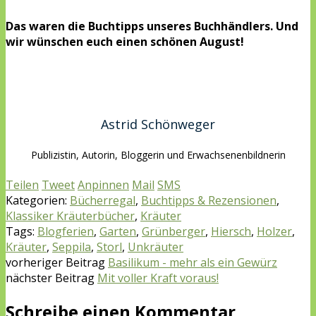
Das waren die Buchtipps unseres Buchhändlers. Und
wir wünschen euch einen schönen August!
Astrid Schönweger
Publizistin, Autorin, Bloggerin und Erwachsenenbildnerin
Teilen
Tweet
Anpinnen
Mail
SMS
Kategorien:
Bücherregal
,
Buchtipps & Rezensionen
,
Klassiker Kräuterbücher
,
Kräuter
Tags:
Blogferien
,
Garten
,
Grünberger
,
Hiersch
,
Holzer
,
Kräuter
,
Seppila
,
Storl
,
Unkräuter
vorheriger Beitrag
Basilikum - mehr als ein Gewürz
nächster Beitrag
Mit voller Kraft voraus!
Schreibe einen Kommentar