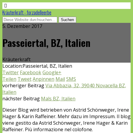
Kräuterkraft - forzadelleerbe
5. Dezember 2017
Passeiertal, BZ, Italien
Kräuterkraft
Location:
Passeiertal, BZ, Italien
Twitter
Facebook
Google+
Teilen
Tweet
Anpinnen
Mail
SMS
vorheriger Beitrag
Via Abbazia, 32, 39040 Novacella BZ,
Italien
nächster Beitrag
Mals BZ, Italien
Dieser Blog wird betrieben von Astrid Schönweger, Irene
Hager & Karin Raffeiner. Mehr dazu im Impressum. Il blog
viene gestito da Astrid Schönweger, Irene Hager & Karin
Raffeiner. Più informazione nel colofone.