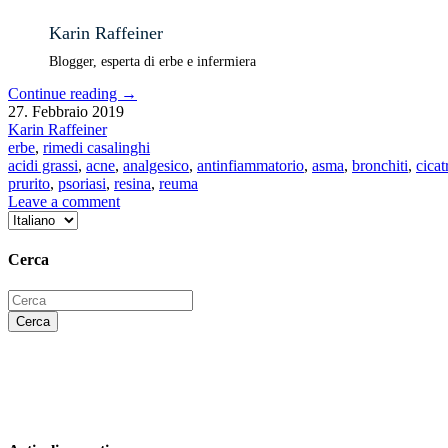
Karin Raffeiner
Blogger, esperta di erbe e infermiera
Continue reading
→
27. Febbraio 2019
Karin Raffeiner
erbe
,
rimedi casalinghi
acidi grassi
,
acne
,
analgesico
,
antinfiammatorio
,
asma
,
bronchiti
,
cicat
prurito
,
psoriasi
,
resina
,
reuma
Leave a comment
Scegli
una
lingua
Cerca