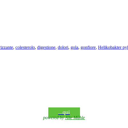
rizzante
,
colesterolo
,
digestione
,
dolori
,
gola
,
gonfiore
,
Helikobakter pyl
...qui
powered by
Alte Mühle