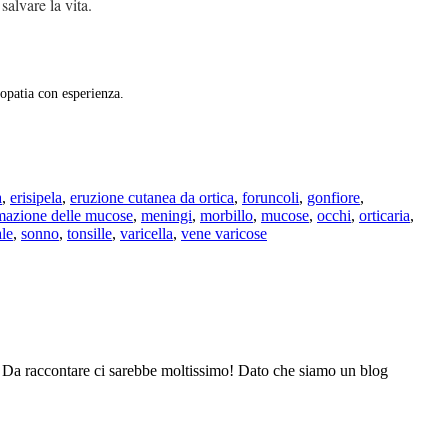
alvare la vita.
opatia con esperienza.
a
,
erisipela
,
eruzione cutanea da ortica
,
foruncoli
,
gonfiore
,
mazione delle mucose
,
meningi
,
morbillo
,
mucose
,
occhi
,
orticaria
,
ale
,
sonno
,
tonsille
,
varicella
,
vene varicose
a. Da raccontare ci sarebbe moltissimo! Dato che siamo un blog