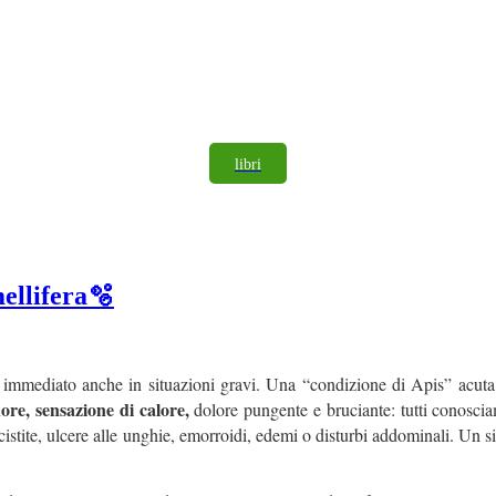
libri
ellifera🫧
immediato anche in situazioni gravi. Una “condizione di Apis” acuta 
re, sensazione di calore,
dolore pungente e bruciante: tutti conosci
na cistite, ulcere alle unghie, emorroidi, edemi o disturbi addominali. 