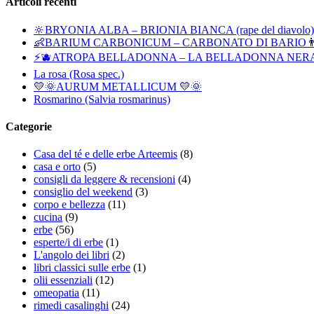
Articoli recenti
🔆BRYONIA ALBA – BRIONIA BIANCA (rape del diavolo)
👶BARIUM CARBONICUM – CARBONATO DI BARIO👨
⚡🫐ATROPA BELLADONNA – LA BELLADONNA NER
La rosa (Rosa spec.)
💛🌞AURUM METALLICUM 💛🌞
Rosmarino (Salvia rosmarinus)
Categorie
Casa del té e delle erbe Arteemis
(8)
casa e orto
(5)
consigli da leggere & recensioni
(4)
consiglio del weekend
(3)
corpo e bellezza
(11)
cucina
(9)
erbe
(56)
esperte/i di erbe
(1)
L'angolo dei libri
(2)
libri classici sulle erbe
(1)
olii essenziali
(12)
omeopatia
(11)
rimedi casalinghi
(24)