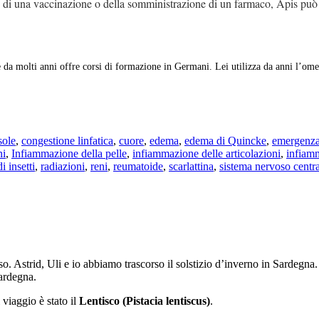
, di una vaccinazione o della somministrazione di un farmaco, Apis può s
 da molti anni offre corsi di formazione in Germani. Lei utilizza da anni l’ome
sole
,
congestione linfatica
,
cuore
,
edema
,
edema di Quincke
,
emergenz
ni
,
Infiammazione della pelle
,
infiammazione delle articolazioni
,
infiam
i insetti
,
radiazioni
,
reni
,
reumatoide
,
scarlattina
,
sistema nervoso centr
o. Astrid, Uli e io abbiamo trascorso il solstizio d’inverno in Sardegn
Sardegna.
viaggio è stato il
Lentisco (Pistacia lentiscus)
.