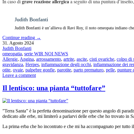
grave reazione allergica
In caso di
a seguito di una puntura d’insetto
Judith Bonfanti
Judith Bonfanti è un’allieva di Ravi Roy, il noto omeopata indiano che
Continue reading
→
31. Agosto 2024
Judith Bonfanti
omeopatia
,
serie WIR NOI NEWS
Allergie
,
Angina
,
arrossamento
,
artrite
,
ascite
,
cisti ovariche
,
colpo di 
gravidanza
,
Herpes
,
infiammazione degli occhi
,
infiammazione dei re
otite
,
ovaie
,
palpebre gonfie
,
parotite
,
parto prematuro
,
pelle
,
punture d
Leave a comment
Il lentisco: una pianta “tuttofare”
”Terra Santa” è la perfetta denominazione per questo angolo di paradis
dedicato alle erbe, mi limiterò a parlarvi delle erbe che ho trovato in 
La prima erba che ho incontrato e che mi ha accompagnato per tutto il 