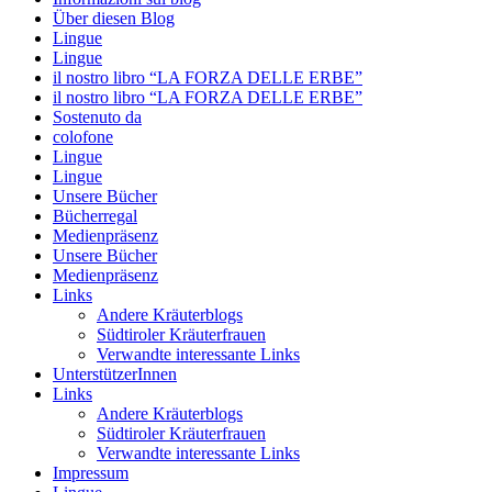
Über diesen Blog
Lingue
Lingue
il nostro libro “LA FORZA DELLE ERBE”
il nostro libro “LA FORZA DELLE ERBE”
Sostenuto da
colofone
Lingue
Lingue
Unsere Bücher
Bücherregal
Medienpräsenz
Unsere Bücher
Medienpräsenz
Links
Andere Kräuterblogs
Südtiroler Kräuterfrauen
Verwandte interessante Links
UnterstützerInnen
Links
Andere Kräuterblogs
Südtiroler Kräuterfrauen
Verwandte interessante Links
Impressum