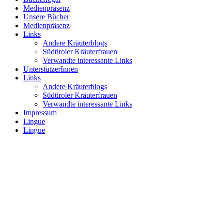
Medienpräsenz
Unsere Bücher
Medienpräsenz
Links
Andere Kräuterblogs
Südtiroler Kräuterfrauen
Verwandte interessante Links
UnterstützerInnen
Links
Andere Kräuterblogs
Südtiroler Kräuterfrauen
Verwandte interessante Links
Impressum
Lingue
Lingue