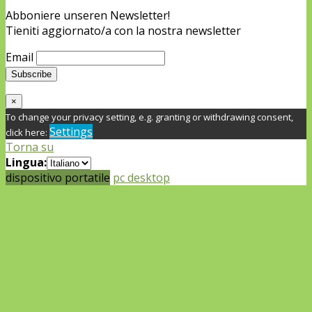
Abboniere unseren Newsletter!
Tieniti aggiornato/a con la nostra newsletter
Email
×
To change your privacy setting, e.g. granting or withdrawing consent,
Settings
click here:
Torna su
Lingua:
dispositivo portatile
pc desktop