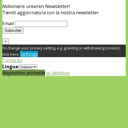
Abboniere unseren Newsletter!
Tieniti aggiornato/a con la nostra newsletter
Email
×
To change your privacy setting, e.g. granting or withdrawing consent,
Settings
click here:
Torna su
Lingua:
dispositivo portatile
pc desktop