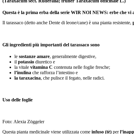
(Taraxacum sect. Ruderalia; früher Taraxacum officinale L.)
Questa è la prima erba della serie WIR NOI NEWS: erbe che vi a
Il tarassaco (detto anche Dente di leone/cane) è una pianta resistente,
Gli ingredienti più importanti del tarassaco sono
le
sostanze amare
, generalmente digestive,
il
potassio
diuretico e
la vitale
vitamina C
contenuta nelle foglie fresche;
l’inulina
che rafforza l’intestino e
la taraxacina
, che pulisce il fegato, nelle radici.
Uso delle foglie
Foto: Alexia Zöggeler
Questa pianta medicinale viene utilizzata come
infuso (tè)
per
l’inap