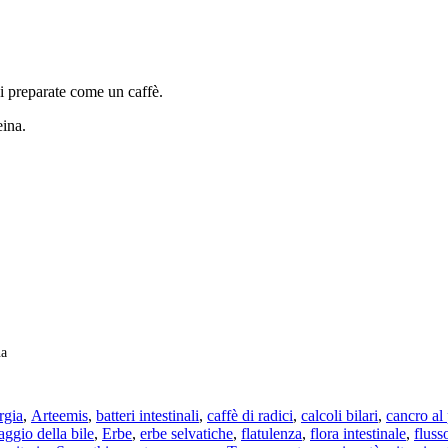
poi preparate come un caffè.
eina.
na
rgia
,
Arteemis
,
batteri intestinali
,
caffè di radici
,
calcoli bilari
,
cancro al
aggio della bile
,
Erbe
,
erbe selvatiche
,
flatulenza
,
flora intestinale
,
fluss