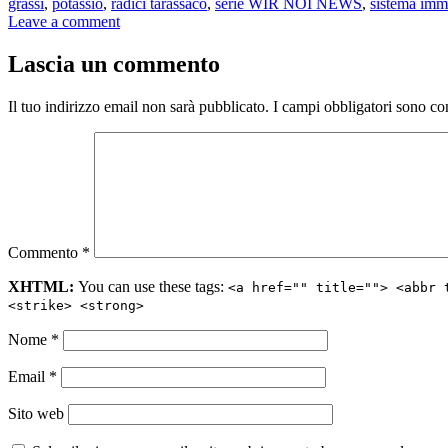
grassi
,
potassio
,
radici tarassaco
,
serie WIR NOI NEWS
,
sistema imm
Leave a comment
Lascia un commento
Il tuo indirizzo email non sarà pubblicato.
I campi obbligatori sono co
Commento
*
XHTML:
You can use these tags:
<a href="" title=""> <abbr 
<strike> <strong>
Nome
*
Email
*
Sito web