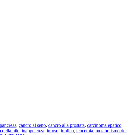
 pancreas
,
cancro al seno
,
cancro alla prostata
,
carcinoma epatico
,
o della bile
,
inappetenza
,
infuso
,
inulina
,
leucemia
,
metabolismo dei