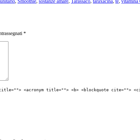
unitario
,
Smoothie
,
sostanze amare
,
Tarassaco
,
taraxacina
,
tè
,
vitamina
ntrassegnati
*
title=""> <acronym title=""> <b> <blockquote cite=""> <c