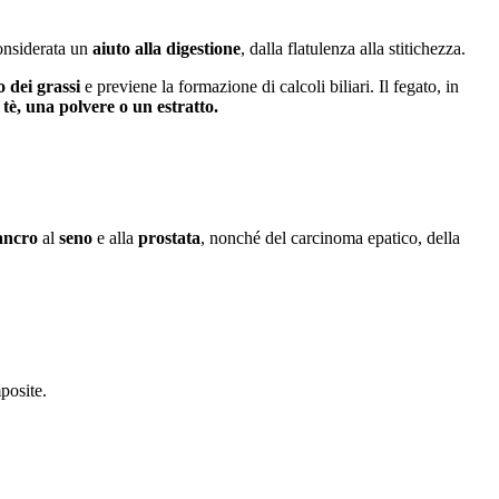
onsiderata un
aiuto alla digestione
, dalla flatulenza alla stitichezza.
 dei grassi
e previene la formazione di calcoli biliari. Il fegato, in
 tè, una polvere o un estratto.
cancro
al
seno
e alla
prostata
, nonché del carcinoma epatico, della
mposite.