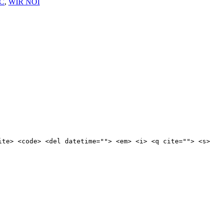
 C
,
WIR NOI
ite> <code> <del datetime=""> <em> <i> <q cite=""> <s>