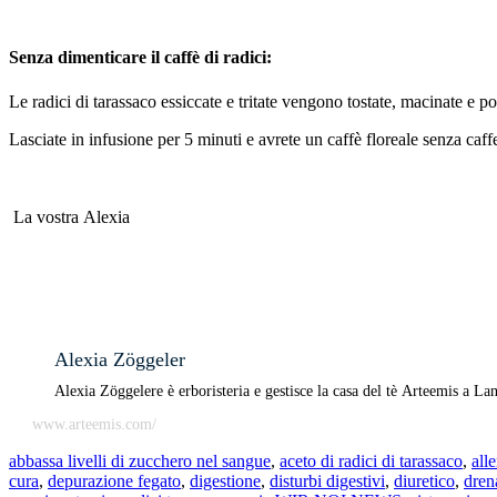
Senza dimenticare il caffè di radici:
Le radici di tarassaco essiccate e tritate vengono tostate, macinate e 
Lasciate in infusione per 5 minuti e avrete un caffè floreale senza caff
La vostra Alexia
Alexia Zöggeler
Alexia Zöggelere è erboristeria e gestisce la casa del tè Arteemis a La
www.arteemis.com/
abbassa livelli di zucchero nel sangue
,
aceto di radici di tarassaco
,
alle
cura
,
depurazione fegato
,
digestione
,
disturbi digestivi
,
diuretico
,
dren