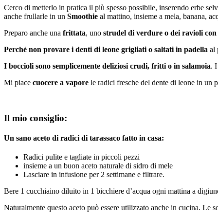
Cerco di metterlo in pratica il più spesso possibile, inserendo erbe selva
anche frullarle in un
Smoothie
al mattino, insieme a mela, banana, ac
Preparo anche una
frittata
, uno
strudel di verdure o dei ravioli con 
Perché non provare i denti di leone grigliati o saltati in padella
al 
I boccioli sono semplicemente deliziosi crudi, fritti o in salamoia
. 
Mi piace
cuocere a vapore
le radici fresche del dente di leone in un 
Il mio consiglio:
Un sano aceto di radici di tarassaco fatto in casa:
Radici pulite e tagliate in piccoli pezzi
insieme a un buon aceto naturale di sidro di mele
Lasciare in infusione per 2 settimane e filtrare.
Bere 1 cucchiaino diluito in 1 bicchiere d’acqua ogni mattina a digiuno
Naturalmente questo aceto può essere utilizzato anche in cucina. Le sos