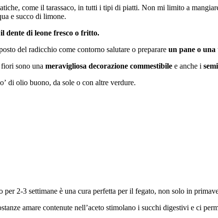
tiche, come il tarassaco, in tutti i tipi di piatti. Non mi limito a mangiar
qua e succo di limone.
il dente di leone fresco o fritto.
posto del radicchio come contorno salutare o preparare
un pane o una 
I fiori sono una
meravigliosa decorazione commestibile
e anche i
semi
po’ di olio buono, da sole o con altre verdure.
 per 2-3 settimane è una cura perfetta per il fegato, non solo in primave
tanze amare contenute nell’aceto stimolano i succhi digestivi e ci permet