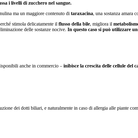
ssa i livelli di zucchero nel sangue.
i inulina ma un maggiore contenuto di
taraxacina
, una sostanza amara c
erché stimola delicatamente il
flusso della bile
, migliora il
metabolismo
eliminazione delle sostanze nocive.
In questo caso si può utilizzare un
– disponibili anche in commercio –
inibisce la crescita delle cellule del 
truzione dei dotti biliari, e naturalmente in caso di allergia alle piante co