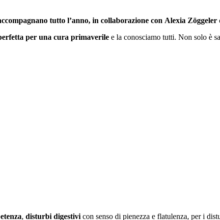
ccompagnano tutto l’anno, in collaborazione con Alexia Zöggeler 
perfetta per una cura primaverile
e la conosciamo tutti. Non solo è s
petenza
,
disturbi digestivi
con senso di pienezza e flatulenza, per i dist