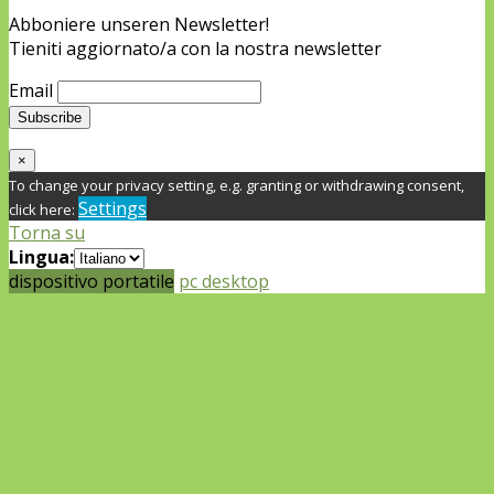
Abboniere unseren Newsletter!
Tieniti aggiornato/a con la nostra newsletter
Email
×
To change your privacy setting, e.g. granting or withdrawing consent,
Settings
click here:
Torna su
Lingua:
dispositivo portatile
pc desktop