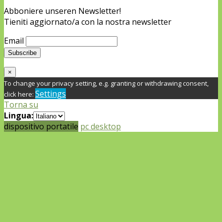
Abboniere unseren Newsletter!
Tieniti aggiornato/a con la nostra newsletter
Email
×
To change your privacy setting, e.g. granting or withdrawing consent,
Settings
click here:
Torna su
Lingua:
dispositivo portatile
pc desktop