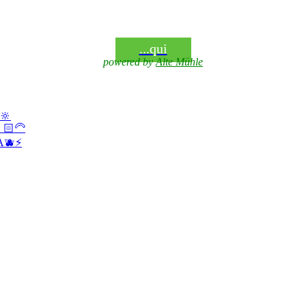
...qui
powered by
Alte Mühle
🔆
‍🦳
A🫐⚡