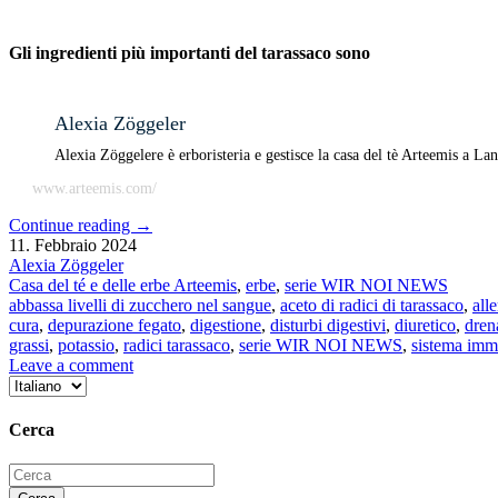
Gli ingredienti più importanti del tarassaco sono
Alexia Zöggeler
Alexia Zöggelere è erboristeria e gestisce la casa del tè Arteemis a La
www.arteemis.com/
Continue reading
→
11. Febbraio 2024
Alexia Zöggeler
Casa del té e delle erbe Arteemis
,
erbe
,
serie WIR NOI NEWS
abbassa livelli di zucchero nel sangue
,
aceto di radici di tarassaco
,
alle
cura
,
depurazione fegato
,
digestione
,
disturbi digestivi
,
diuretico
,
dren
grassi
,
potassio
,
radici tarassaco
,
serie WIR NOI NEWS
,
sistema imm
Leave a comment
Scegli
una
lingua
Cerca