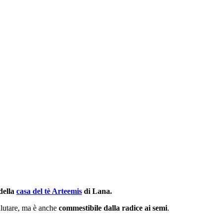
della
casa del tè Arteemis
di Lana.
alutare, ma è anche
commestibile dalla radice ai semi
.