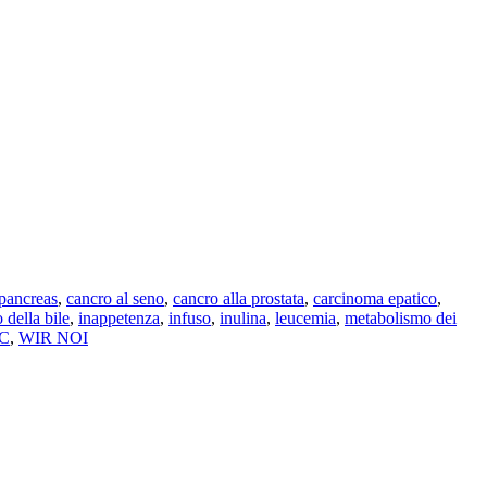
 pancreas
,
cancro al seno
,
cancro alla prostata
,
carcinoma epatico
,
o della bile
,
inappetenza
,
infuso
,
inulina
,
leucemia
,
metabolismo dei
 C
,
WIR NOI