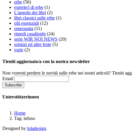
erbe
(56)
esperte/i di erbe
(1)
L'angolo dei libri
(2)
libri classici sulle erbe
(1)
olii essenziali
(12)
omeopatia
(11)
rimedi casalinghi
(24)
serie WIR NOI NEWS
(20)
solstizi ed altre feste
(5)
varie
(2)
Tieniti aggiornato/a con la nostra newsletter
Non vorresti perdere le novità sulle erbe nei nostri articoli? Tieniti ag
Email
Unterstützerinnen
Home
Tag: infuso
Designed by
loladesign
.