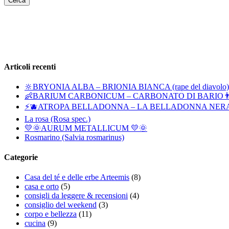
Articoli recenti
🔆BRYONIA ALBA – BRIONIA BIANCA (rape del diavolo)
👶BARIUM CARBONICUM – CARBONATO DI BARIO👨
⚡🫐ATROPA BELLADONNA – LA BELLADONNA NER
La rosa (Rosa spec.)
💛🌞AURUM METALLICUM 💛🌞
Rosmarino (Salvia rosmarinus)
Categorie
Casa del té e delle erbe Arteemis
(8)
casa e orto
(5)
consigli da leggere & recensioni
(4)
consiglio del weekend
(3)
corpo e bellezza
(11)
cucina
(9)