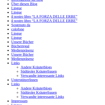
Über diesen Blog
Lingue
Lingue
il nostro libro “LA FORZA DELLE ERBE”
il nostro libro “LA FORZA DELLE ERBE”
Sostenuto da
colofone
Lingue
Lingue
Unsere Bücher
Bücherregal
Medienpräsenz
Unsere Bücher
Medienpräsenz
Links
Andere Kräuterblogs
Südtiroler Kräuterfrauen
Verwandte interessante Links
UnterstützerInnen
Links
Andere Kräuterblogs
Südtiroler Kräuterfrauen
Verwandte interessante Links
Impressum