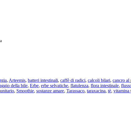
na
rgia
,
Arteemis
,
batteri intestinali
,
caffè di radici
,
calcoli bilari
,
cancro al
aggio della bile
,
Erbe
,
erbe selvatiche
,
flatulenza
,
flora intestinale
,
fluss
unitario
,
Smoothie
,
sostanze amare
,
Tarassaco
,
taraxacina
,
tè
,
vitamina