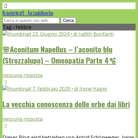
Kräuterkraft - forzadelleerbe
Tag › febbre
23. Giugno 2024 • di Judith Bonfanti
🌸Aconitum Napellus – l’aconito blu
(Strozzalupo) – Omeopatia Parte 4🫧
nessuna risposta
7. Febbraio 2020 • di Irene Hager
La vecchia conoscenza delle erbe dai libri
nessuna risposta
Dieser Blog wird betrieben von Astrid Schönweger, Irene