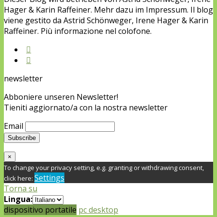
Hager & Karin Raffeiner. Mehr dazu im Impressum. Il blog
viene gestito da Astrid Schönweger, Irene Hager & Karin
Raffeiner. Più informazione nel colofone.
newsletter
Abboniere unseren Newsletter!
Tieniti aggiornato/a con la nostra newsletter
Email
×
To change your privacy setting, e.g. granting or withdrawing consent,
Settings
click here:
Torna su
Lingua:
dispositivo portatile
pc desktop