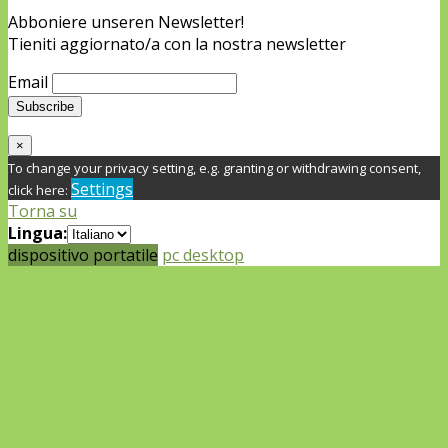
Abboniere unseren Newsletter!
Tieniti aggiornato/a con la nostra newsletter
Email
×
To change your privacy setting, e.g. granting or withdrawing consent,
Settings
click here:
Torna su
Lingua:
dispositivo portatile
pc desktop