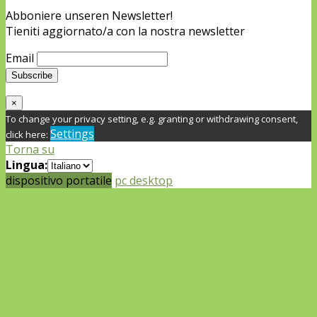
Abboniere unseren Newsletter!
Tieniti aggiornato/a con la nostra newsletter
Email
×
To change your privacy setting, e.g. granting or withdrawing consent,
Settings
click here:
Torna su
Lingua:
dispositivo portatile
pc desktop