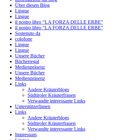
Über diesen Blog
Lingue
Lingue
il nostro libro “LA FORZA DELLE ERBE”
il nostro libro “LA FORZA DELLE ERBE”
Sostenuto da
colofone
Lingue
Lingue
Unsere Bücher
Bücherregal
Medienpräsenz
Unsere Bücher
Medienpräsenz
Links
Andere Kräuterblogs
Südtiroler Kräuterfrauen
Verwandte interessante Links
UnterstützerInnen
Links
Andere Kräuterblogs
Südtiroler Kräuterfrauen
Verwandte interessante Links
Impressum