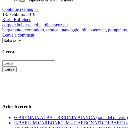
Blogger, esperta di erbe e infermiera
Continue reading
→
13. Febbraio 2019
Karin Raffeiner
corpo e bellezza
,
erbe
,
olii essenziali
bergamotto
,
coriandolo
,
erotica
,
massaggio
,
olii essenziali
,
pompelmo
Leave a comment
Scegli
una
lingua
Cerca
Articoli recenti
🔆BRYONIA ALBA – BRIONIA BIANCA (rape del diavolo)
👶BARIUM CARBONICUM – CARBONATO DI BARIO👨