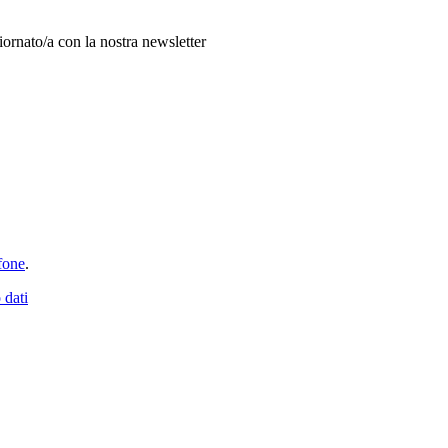
giornato/a con la nostra newsletter
fone
.
 dati