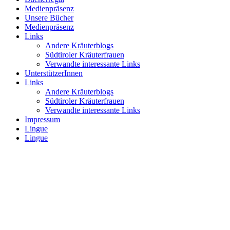
Medienpräsenz
Unsere Bücher
Medienpräsenz
Links
Andere Kräuterblogs
Südtiroler Kräuterfrauen
Verwandte interessante Links
UnterstützerInnen
Links
Andere Kräuterblogs
Südtiroler Kräuterfrauen
Verwandte interessante Links
Impressum
Lingue
Lingue