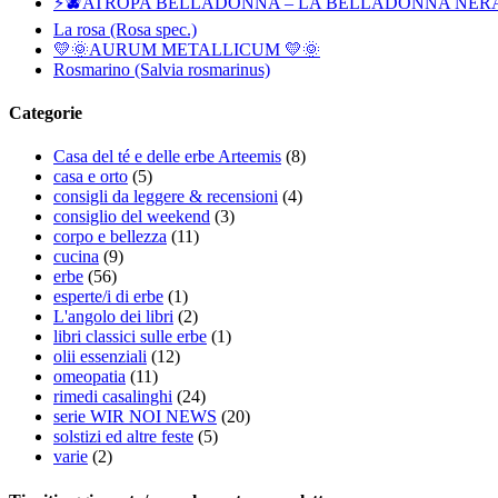
⚡🫐ATROPA BELLADONNA – LA BELLADONNA NER
La rosa (Rosa spec.)
💛🌞AURUM METALLICUM 💛🌞
Rosmarino (Salvia rosmarinus)
Categorie
Casa del té e delle erbe Arteemis
(8)
casa e orto
(5)
consigli da leggere & recensioni
(4)
consiglio del weekend
(3)
corpo e bellezza
(11)
cucina
(9)
erbe
(56)
esperte/i di erbe
(1)
L'angolo dei libri
(2)
libri classici sulle erbe
(1)
olii essenziali
(12)
omeopatia
(11)
rimedi casalinghi
(24)
serie WIR NOI NEWS
(20)
solstizi ed altre feste
(5)
varie
(2)