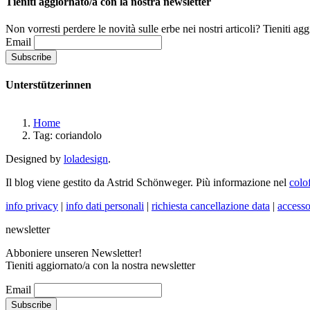
Tieniti aggiornato/a con la nostra newsletter
Non vorresti perdere le novità sulle erbe nei nostri articoli? Tieniti ag
Email
Unterstützerinnen
Home
Tag: coriandolo
Designed by
loladesign
.
Il blog viene gestito da Astrid Schönweger. Più informazione nel
colo
info privacy
|
info dati personali
|
richiesta cancellazione data
|
accesso
newsletter
Abboniere unseren Newsletter!
Tieniti aggiornato/a con la nostra newsletter
Email