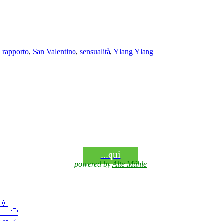
,
rapporto
,
San Valentino
,
sensualità
,
Ylang Ylang
...qui
powered by
Alte Mühle
🔆
‍🦳