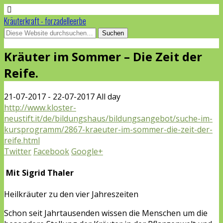
Kräuterkraft - forzadelleerbe
Kräuter im Sommer – Die Zeit der
Reife.
21-07-2017 - 22-07-2017 All day
http://www.kloster-
neustift.it/de/bildungshaus/bildungsangebot/suche-im-
kursprogramm/2867-kraeuter-im-sommer-die-zeit-der-
reife.html
Twitter
Facebook
Google+
Mit Sigrid Thaler
Heilkräuter zu den vier Jahreszeiten
Schon seit Jahrtausenden wissen die Menschen um die