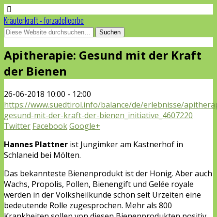
Kräuterkraft - forzadelleerbe
Apitherapie: Gesund mit der Kraft
der Bienen
26-06-2018
10:00 - 12:00
https://www.suedtirol.info/balance/de/erlebnisse/apithera
gesund-mit-der-kraft-der-bienen_initiative_4607220
Twitter
Facebook
Google+
Hannes Plattner
ist Jungimker am Kastnerhof in
Schlaneid bei Mölten.
Das bekannteste Bienenprodukt ist der Honig. Aber auch
Wachs, Propolis, Pollen, Bienengift und Gelée royale
werden in der Volksheilkunde schon seit Urzeiten eine
bedeutende Rolle zugesprochen. Mehr als 800
Krankheiten sollen von diesen Bienenprodukten positiv